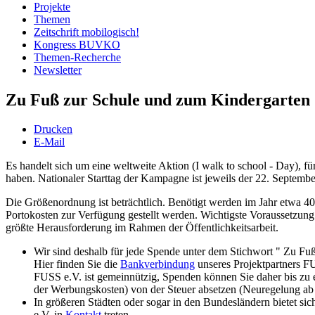
Projekte
Themen
Zeitschrift mobilogisch!
Kongress BUVKO
Themen-Recherche
Newsletter
Zu Fuß zur Schule und zum Kindergarten (
Drucken
E-Mail
Es handelt sich um eine weltweite Aktion (I walk to school - Day), 
haben. Nationaler Starttag der Kampagne ist jeweils der 22. Septembe
Die Größenordnung ist beträchtlich. Benötigt werden im Jahr etwa 40
Portokosten zur Verfügung gestellt werden. Wichtigste Voraussetzung 
größte Herausforderung im Rahmen der Öffentlichkeitsarbeit.
Wir sind deshalb für jede Spende unter dem Stichwort " Zu Fuß
Hier finden Sie die
Bankverbindung
unseres Projektpartners F
FUSS e.V. ist gemeinnützig, Spenden können Sie daher bis zu 
der Werbungskosten) von der Steuer absetzen (Neuregelung ab 
In größeren Städten oder sogar in den Bundesländern bietet sic
e.V. in
Kontakt
treten.